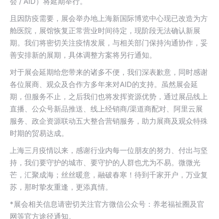
会 / AID）将延期举行。
且因防疫需要，展会举办地上海新国际博览中心现已改造为方
舱医院，展馆恢复正常营业时间待定，现阶段无法确认新展
期。我们将密切关注疫情发展，与相关部门保持沟通协作，妥
善安排新的展期，具体调整方案将另行通知。
对于展会延期给您带来的诸多不便，我们深表歉意，同时感谢
各位展商、观众及合作方多年来对AID的支持。虽然展会延
期，但服务不止，之后我们也将发挥资源优势，通过展品线上
直播、公众号新品推送、线上经销商/渠道商配对、阿里云展
服务、政企资源联动五大整合营销服务，助力展商及观众特殊
时期的贸易达成。
上海三月疫情以来，感谢行业内每一位朋友的努力、付出与坚
持，我们要守护的城市、要守护的人群也尤为不易。微微光
芒，汇聚成海；丝丝暖意，融破春寒！待到千家开户，万业复
苏，那时挚友重逢，更添真情。
*展会相关信息请密切关注官方微信公众号：养老福祉圈及官
网等官方途径通知。