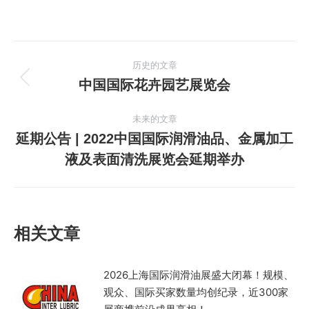
文
历史的文章
章
中国国际花卉园艺展览会
历
史
导
未来的文章
的
文
延期公告 | 2022中国国际润滑油品、金属加工
航
未
章：
液及表面清洗展览会延期举办
来
的
文
章：
相关文章
2026上海国际润滑油展盛大闭幕！规模、
观众、国际买家数量均创纪录，近300家