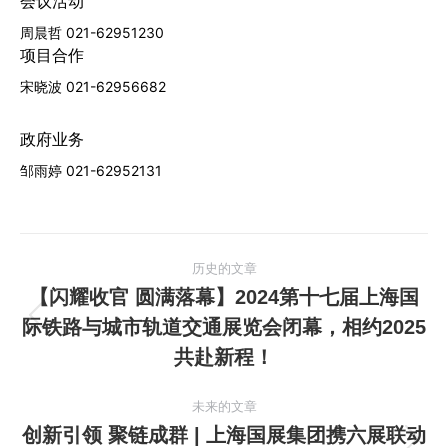
会议活动
周晨哲 021-62951230
项目合作
宋晓波 021-62956682
政府业务
邹雨婷 021-62952131
文
历史的文章
章
【闪耀收官 圆满落幕】2024第十七届上海国
际铁路与城市轨道交通展览会闭幕，相约2025
历
导
史
共赴新程！
航
的
文
未来的文章
章：
创新引领 聚链成群 | 上海国展集团携六展联动