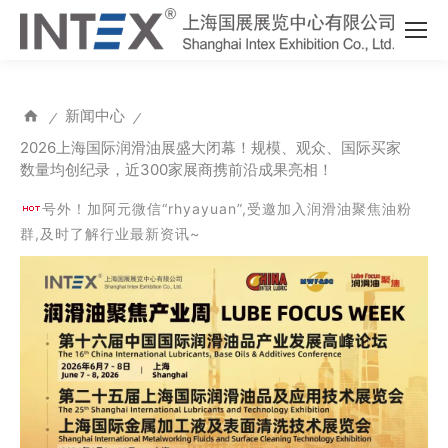
新闻中心
⁄
⁄
2026上海国际润滑油展盛大闭幕！规模、观众、国际买家
数量均创纪录，近300家展商携前沿成果亮相！
号外！加阿元微信“rhyayuan”,受邀加入润滑油聚焦油粉
群,及时了解行业最新资讯~