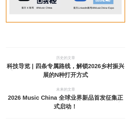
文
历史的文章
章
科技导览 | 四条专属路线，解锁2026乡村振兴
历
展的N种打开方式
导
史
的
航
未来的文章
文
2026 Music China 全球业界新品首发征集正
章：
未
式启动！
来
的
文